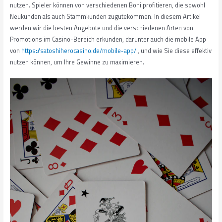
nutzen. Spieler können von verschiedenen Boni profitieren, die sowohl
Neukunden als auch Stammkunden zugutekommen. In diesem Artikel
werden wir die besten Angebote und die verschiedenen Arten von
Promotions im Casino-Bereich erkunden, darunter auch die mobile App
von
https://satoshiherocasino.de/mobile-app/
, und wie Sie diese effektiv
nutzen können, um Ihre Gewinne zu maximieren.