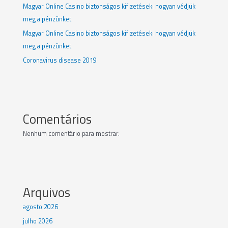
Magyar Online Casino biztonságos kifizetések: hogyan védjük
meg a pénzünket
Magyar Online Casino biztonságos kifizetések: hogyan védjük
meg a pénzünket
Coronavirus disease 2019
Comentários
Nenhum comentário para mostrar.
Arquivos
agosto 2026
julho 2026