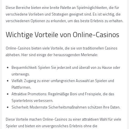
Diese Bereiche bieten eine breite Palette an Spielmöglichkeiten, die für
verschiedene Vorlieben und Strategien geeignet sind. Es ist wichtig, die
verschiedenen Optionen zu erkunden, um das beste Erlebnis zu erhalten.
Wichtige Vorteile von Online-Casinos
Online-Casinos bieten viele Vorteile, die sie von traditionellen Casinos
abheben. Hier sind einige der herausragenden Merkmale:
Bequemlichkeit: Spielen Sie jederzeit und überall von zu Hause oder
unterwegs.
Vielfalt: Zugang zu einer umfangreichen Auswahl an Spielen und
Plattformen.
Attraktive Promotions: Regelmäßige Boni und Freispiele, die das
Spielerlebnis verbessern.
Sicherheit: Modernste Sicherheitsmaßnahmen schützen Ihre Daten.
Diese Vorteile machen Online-Casinos zu einer attraktiven Wahl für viele
Spieler und bieten ein unvergessliches Erlebnis ohne die