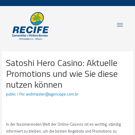
Satoshi Hero Casino: Aktuelle
Promotions und wie Sie diese
nutzen können
public
/ Por
webmaster@agenciape.com.br
In der faszinierenden Welt der Online-Casinos ist es wichtig, ständig
informiert zu bleiben, um die besten Angebote und Promotions zu