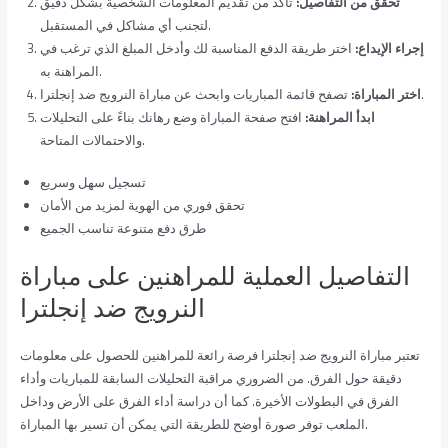
تحقق من التفاصيل:
تأكد من تقديم المعلومات الشخصية بشكل دقيق
لتجنب أي مشاكل في المستقبل.
إجراء الإيداع:
اختر طريقة الدفع المناسبة لك وأدخل المبلغ الذي ترغب في
المراهنة به.
تصفح قائمة المباريات وابحث عن مباراة النرويج ضد إنجلترا.
اختر المباراة:
ابدأ المراهنة:
افتح صفحة المباراة وضع رهانك بناءً على التحليلات
والاحتمالات المتاحة.
تسجيل سهل وسريع
تحقق فوري من الهوية لمزيد من الأمان
طرق دفع متنوعة تناسب الجميع
التفاصيل العملية للمراهنين على مباراة
النرويج ضد إنجلترا
تعتبر مباراة النرويج ضد إنجلترا فرصة رائعة للمراهنين للحصول على معلومات
دقيقة حول الفرق. من الضروري مراقبة التحليلات السابقة للمباريات وأداء
الفرق في البطولات الأخيرة. كما أن دراسة أداء الفرق على الأرض وداخل
الملعب توفر صورة أوضح للطريقة التي يمكن أن تسير بها المباراة.