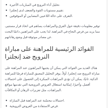
تحليل أداء النرويج في المباريات الأخيرة.
تقييم مستويات القوة والضعف لدى إنجلترا.
التعرف على حالة اللاعبين المصابين أو الموقوفين.
توفير معلومات دقيقة حول الفرق والمراهنات يساهم في اتخاذ قرار مستنير،
مما يزيد من فرص النجاح في المراهنة. لذا يجب على المراهنين دائمًا البحث
عن مصادر موثوقة قبل وضع رهاناتهم.
الفوائد الرئيسية للمراهنة على مباراة
النرويج ضد إنجلترا
هناك العديد من الفوائد التي يمكن أن يجنيها المراهنون عند المراهنة على
مباراة النرويج ضد إنجلترا. أولاً، يوفر التحليل المعمق للمباراة فرصًا للمراهنة
الذكية. ثانيًا، يمكن أن تؤدي المراهنات المبكرة إلى الحصول على احتمالات
أفضل. وأخيرًا، إمكانية استغلال العروض الترويجية التي تقدمها مواقع
المراهنات، مثل تعزيزات الرهان أو المكافآت.
احتمالات محسّنة عند المراهنة قبل المباراة.
فرص الاستفادة من العروض الترويجية.