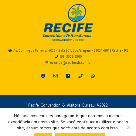
Av. Domingos Ferreira, 4023 - Sala 301. Boa Viagem - 51021-904 | Recife - PE
(81) 3328.8300
eventos@recifecvb.com.br
Recife Convention & Visitors Bureau ©2022
Todos os Direitos Reservados.
Nós usamos cookies para garantir que daremos a melhor
experiência em nosso site. Se você continuar a utilizar o nosso
site, assumiremos que você está de acordo com isso.