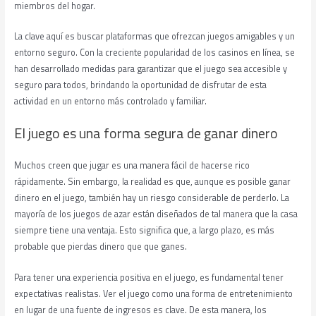
miembros del hogar.
La clave aquí es buscar plataformas que ofrezcan juegos amigables y un
entorno seguro. Con la creciente popularidad de los casinos en línea, se
han desarrollado medidas para garantizar que el juego sea accesible y
seguro para todos, brindando la oportunidad de disfrutar de esta
actividad en un entorno más controlado y familiar.
El juego es una forma segura de ganar dinero
Muchos creen que jugar es una manera fácil de hacerse rico
rápidamente. Sin embargo, la realidad es que, aunque es posible ganar
dinero en el juego, también hay un riesgo considerable de perderlo. La
mayoría de los juegos de azar están diseñados de tal manera que la casa
siempre tiene una ventaja. Esto significa que, a largo plazo, es más
probable que pierdas dinero que que ganes.
Para tener una experiencia positiva en el juego, es fundamental tener
expectativas realistas. Ver el juego como una forma de entretenimiento
en lugar de una fuente de ingresos es clave. De esta manera, los