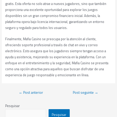
gratis. Esta oferta no solo atrae a nuevos jugadores, sino que también
proporciona una excelente oportunidad para explorar los juegos
disponibles sin un gran compromiso financiero inicial. Además, la
plataforma opera bajo licencia internacional, garantizando un entorno
seguro y regulado para todos los usuarios.
Finalmente, Mafia Casino se preocupa por la atención al cliente,
ofreciendo soporte profesional a través de chat en vivo y correo
electrónico. Esto asegura que los jugadores siempre tengan acceso a
ayuda y asistencia, mejorando su experiencia en la plataforma. Con un
enfoque en el entretenimiento y la seguridad, Mafia Casino se presenta
como una opción atractiva para aquellos que buscan disfrutar de una
experiencia de juego responsable y emocionante en línea.
←
Post anterior
Post seguinte
→
Pesquisar
Pesquisar