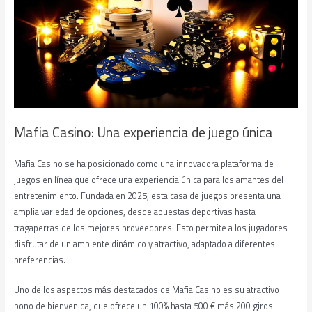
Mafia Casino: Una experiencia de juego única
Mafia Casino se ha posicionado como una innovadora plataforma de
juegos en línea que ofrece una experiencia única para los amantes del
entretenimiento. Fundada en 2025, esta casa de juegos presenta una
amplia variedad de opciones, desde apuestas deportivas hasta
tragaperras de los mejores proveedores. Esto permite a los jugadores
disfrutar de un ambiente dinámico y atractivo, adaptado a diferentes
preferencias.
Uno de los aspectos más destacados de Mafia Casino es su atractivo
bono de bienvenida, que ofrece un 100% hasta 500 € más 200 giros