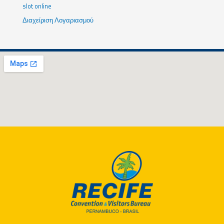
slot online
Διαχείριση Λογαριασμού