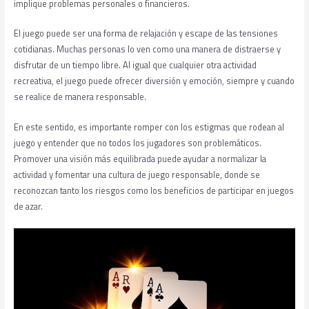
implique problemas personales o financieros.
El juego puede ser una forma de relajación y escape de las tensiones
cotidianas. Muchas personas lo ven como una manera de distraerse y
disfrutar de un tiempo libre. Al igual que cualquier otra actividad
recreativa, el juego puede ofrecer diversión y emoción, siempre y cuando
se realice de manera responsable.
En este sentido, es importante romper con los estigmas que rodean al
juego y entender que no todos los jugadores son problemáticos.
Promover una visión más equilibrada puede ayudar a normalizar la
actividad y fomentar una cultura de juego responsable, donde se
reconozcan tanto los riesgos como los beneficios de participar en juegos
de azar.